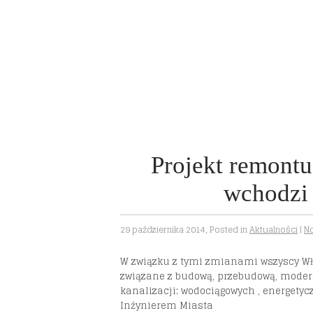
Projekt remontu 
wchodzi 
29 października 2014
, Posted in
Aktualności
|
N
W związku z tymi zmianami wszyscy Właś
związane z budową, przebudową, modern
kanalizacji; wodociągowych , energetycz
Inżynierem Miasta