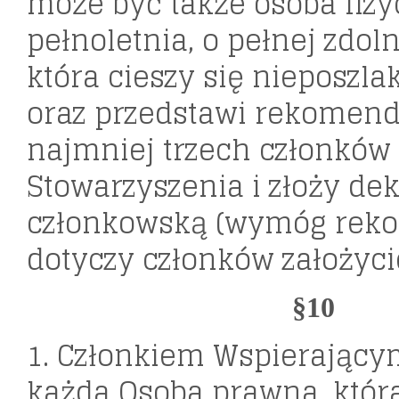
może być także osoba fizy
pełnoletnia, o pełnej zdol
która cieszy się nieposzl
oraz przedstawi rekomend
najmniej trzech członków
Stowarzyszenia i złoży dek
członkowską (wymóg reko
dotyczy członków założycie
§10
1. Członkiem Wspierając
każda Osoba prawna, która