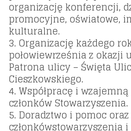
organizację konferencji, d
promocyjne, oświatowe, i
kulturalne.
3. Organizację każdego ro
połowiewrześnia z okazji 
Patrona ulicy – Święta Ul
Cieszkowskiego.
4. Współpracę i wzajemn
członków Stowarzyszenia.
5. Doradztwo i pomoc oraz
członkówstowarzyszenia i