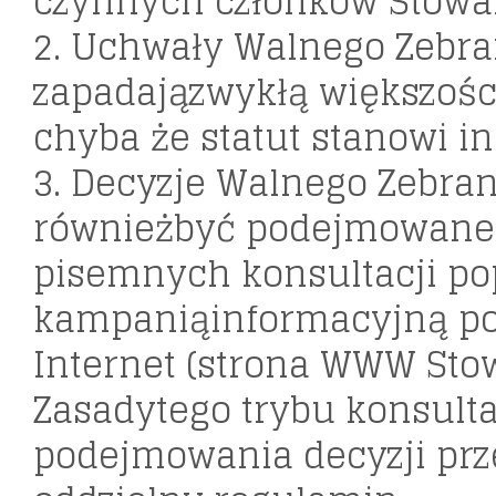
czynnych członków Stowar
2. Uchwały Walnego Zebra
zapadajązwykłą większośc
chyba że statut stanowi in
3. Decyzje Walnego Zebra
równieżbyć podejmowane
pisemnych konsultacji p
kampaniąinformacyjną po
Internet (strona WWW Sto
Zasadytego trybu konsultac
podejmowania decyzji prz