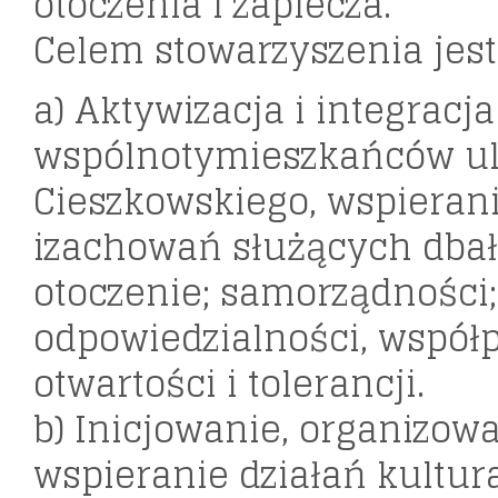
otoczenia i zaplecza.
Celem stowarzyszenia jest 
a) Aktywizacja i integracja
wspólnotymieszkańców ul
Cieszkowskiego, wspieran
izachowań służących dbał
otoczenie; samorządności;
odpowiedzialności, współp
otwartości i tolerancji.
b) Inicjowanie, organizowa
wspieranie działań kultur