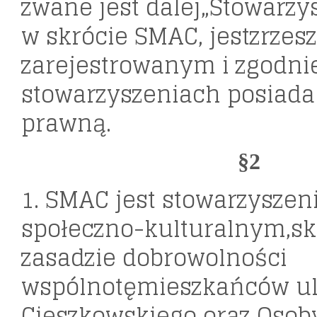
zwane jest dalej„Stowarzy
w skrócie SMAC, jestzrze
zarejestrowanym i zgodni
stowarzyszeniach posiad
prawną.
§2
1. SMAC jest stowarzysze
społeczno-kulturalnym,s
zasadzie dobrowolności
wspólnotęmieszkańców ul
Cieszkowskiego oraz Osoby