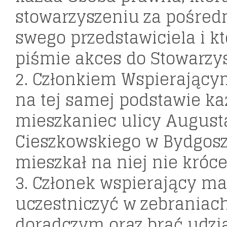
stowarzyszeniu za pośre
swego przedstawiciela i kt
piśmie akces do Stowarzys
2. Członkiem Wspierając
na tej samej podstawie ka
mieszkaniec ulicy August
Cieszkowskiego w Bydgosz
mieszkał na niej nie króce
3. Członek wspierający m
uczestniczyć w zebraniac
doradczym oraz brać udzi